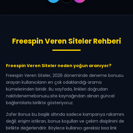
Freespin Veren Siteler Rehberi
Freespin Veren Siteler neden yoğun aranıyor?
Freespin Veren Siteler, 2026 döneminde deneme bonusu
arayan kullanıcıların en çok odaklandığı arama
kümelerinden biridir. Bu sayfada, linkleri doğrudan
nakitdenemebonusu.site kaynağından alınan güncel
bağlantılarla birlikte gösteriyoruz.
Zafer Bonus bu başlık altında sadece kampanya rakamını
değil; erişim istikrarı, bonus koşulları ve çekim disiplinini de
birlikte değerlendirir. Böylece kullanıcı gereksiz kısa link