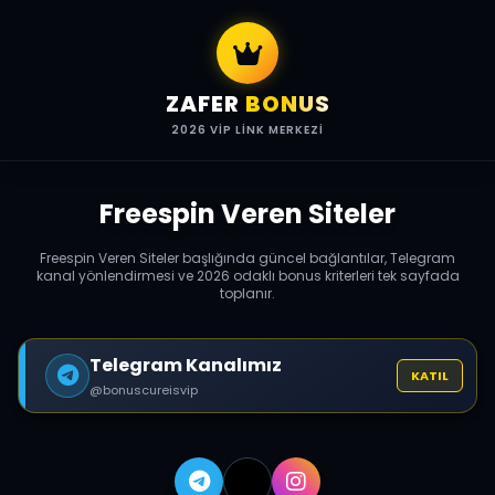
ZAFER
BONUS
2026 VIP LINK MERKEZI
Freespin Veren Siteler
Freespin Veren Siteler başlığında güncel bağlantılar, Telegram
kanal yönlendirmesi ve 2026 odaklı bonus kriterleri tek sayfada
toplanır.
Telegram Kanalımız
KATIL
@bonuscureisvip