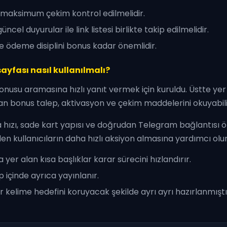
 maksimum çekim kontrol edilmelidir.
cel duyurular ile link listesi birlikte takip edilmelidir.
 ve ödeme disiplini bonus kadar önemlidir.
yfası nasıl kullanılmalı?
nusu aramasına hızlı yanıt vermek için kuruldu. Üstte yer a
n bonus talep, aktivasyon ve çekim maddelerini okuyabilir
yfa hızı, sade kart yapısı ve doğrudan Telegram bağlantısı 
en kullanıcıların daha hızlı aksiyon almasına yardımcı olur
yer alan kısa başlıklar karar sürecini hızlandırır.
p içinde ayrıca yayınlanır.
r kelime hedefini koruyacak şekilde ayrı ayrı hazırlanmıştı