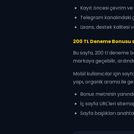
Kayıt öncesi çevrim ve
Telegram kanalındaki gün
Lisans, destek kalitesi
200 TL Deneme Bonusu sa
Bu sayfa, 200 tl deneme bo
markaya geçebilir, ardında
Mobil kullanıcılar için sa
yapı, organik arama ile gel
Bonus metninin yanında 
İç sayfa URL'leri sitema
Sayfa başlıkları anahta