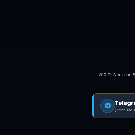
200 TL Deneme Bo
Telegr
@bonuscur