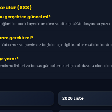
orular (SSS)
u gerçekten güncel mi?
bağlantılar canlı kaynaktan alınır ve site içi JSON dosyasına yazılır.
ırım gerekir mi?
tırımsız ve çevrimsiz başlıkları için ilgili kurallar mutlaka kontrol
şe yarar?
dirme linkleri ve bonus güncellemeleri için ek duyuru alanı olarak 
2026 Liste