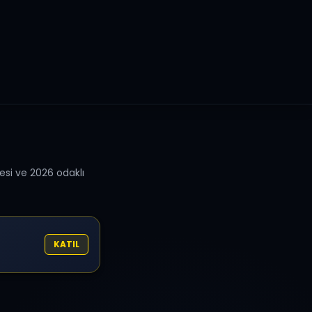
si ve 2026 odaklı
KATIL