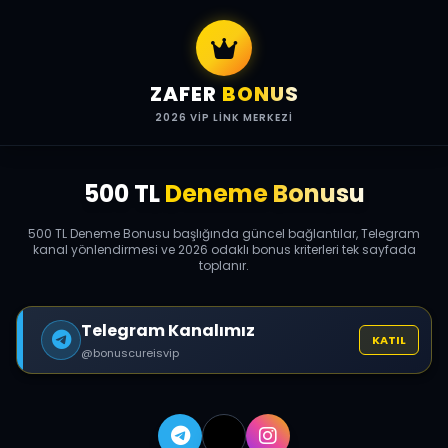
ZAFER
BONUS
2026 VIP LINK MERKEZI
500 TL
Deneme Bonusu
500 TL Deneme Bonusu başlığında güncel bağlantılar, Telegram
kanal yönlendirmesi ve 2026 odaklı bonus kriterleri tek sayfada
toplanır.
Telegram Kanalımız
KATIL
@bonuscureisvip