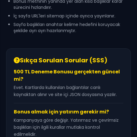
Bonus metninin yanında yer alan kısa başlıklar karar
sürecini hızlandırır.
İç sayfa URL'leri sitemap içinde ayrıca yayınlanır.
Sayfa başlıkları anahtar kelime hedefini koruyacak
şekilde ayrı ayrı hazırlanmıştır.
Sıkça Sorulan Sorular (SSS)
500 TL Deneme Bonusu gerçekten güncel
mi?
Evet. Kartlarda kullanılan bağlantılar canlı
kaynaktan alınır ve site içi JSON dosyasına yazılır.
Bonus almak için yatırım gerekir mi?
Kampanyaya göre değişir. Yatırımsız ve çevrimsiz
başlıkları için ilgili kurallar mutlaka kontrol
edilmelidir.