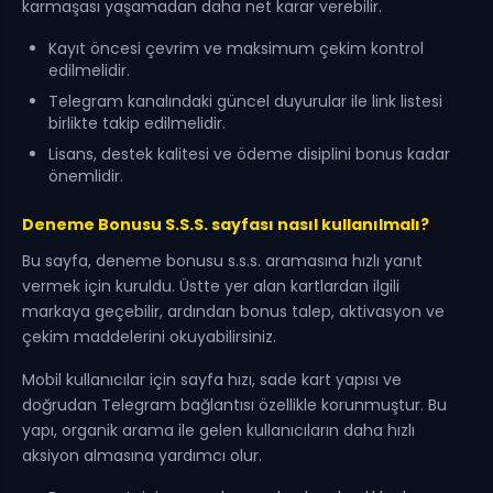
karmaşası yaşamadan daha net karar verebilir.
Kayıt öncesi çevrim ve maksimum çekim kontrol
edilmelidir.
Telegram kanalındaki güncel duyurular ile link listesi
birlikte takip edilmelidir.
Lisans, destek kalitesi ve ödeme disiplini bonus kadar
önemlidir.
Deneme Bonusu S.S.S. sayfası nasıl kullanılmalı?
Bu sayfa, deneme bonusu s.s.s. aramasına hızlı yanıt
vermek için kuruldu. Üstte yer alan kartlardan ilgili
markaya geçebilir, ardından bonus talep, aktivasyon ve
çekim maddelerini okuyabilirsiniz.
Mobil kullanıcılar için sayfa hızı, sade kart yapısı ve
doğrudan Telegram bağlantısı özellikle korunmuştur. Bu
yapı, organik arama ile gelen kullanıcıların daha hızlı
aksiyon almasına yardımcı olur.