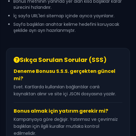
Bonus metninin yanında yer alan kısa başlıklar karar
sürecini hızlandırır.
İç sayfa URL'leri sitemap içinde ayrıca yayınlanır.
Sayfa başlıkları anahtar kelime hedefini koruyacak
şekilde ayrı ayrı hazırlanmıştır.
Sıkça Sorulan Sorular (SSS)
Deneme Bonusu S.S.S. gerçekten güncel
mi?
Evet. Kartlarda kullanılan bağlantılar canlı
kaynaktan alınır ve site içi JSON dosyasına yazılır.
Bonus almak için yatırım gerekir mi?
Kampanyaya göre değişir. Yatırımsız ve çevrimsiz
başlıkları için ilgili kurallar mutlaka kontrol
edilmelidir.