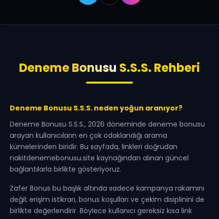
Deneme Bonusu
S.S.S. Rehberi
Deneme Bonusu S.S.S. neden yoğun aranıyor?
Deneme Bonusu S.S.S., 2026 döneminde deneme bonusu
arayan kullanıcıların en çok odaklandığı arama
kümelerinden biridir. Bu sayfada, linkleri doğrudan
nakitdenemebonusu.site kaynağından alınan güncel
bağlantılarla birlikte gösteriyoruz.
Zafer Bonus bu başlık altında sadece kampanya rakamını
değil; erişim istikrarı, bonus koşulları ve çekim disiplinini de
birlikte değerlendirir. Böylece kullanıcı gereksiz kısa link