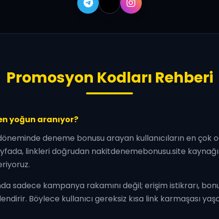
Promosyon Kodları Rehberi
en yoğun aranıyor?
döneminde deneme bonusu arayan kullanıcıların en çok 
sayfada, linkleri doğrudan nakitdenemebonusu.site kaynağ
eriyoruz.
nda sadece kampanya rakamını değil; erişim istikrarı, bonu
ğerlendirir. Böylece kullanıcı gereksiz kısa link karmaşası 