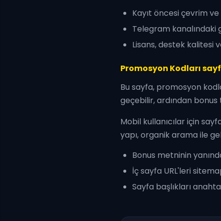
Kayıt öncesi çevrim ve
Telegram kanalındaki gün
Lisans, destek kalitesi
Promosyon Kodları sayfa
Bu sayfa, promosyon kodlar
geçebilir, ardından bonus 
Mobil kullanıcılar için sa
yapı, organik arama ile gel
Bonus metninin yanında 
İç sayfa URL'leri sitema
Sayfa başlıkları anahta