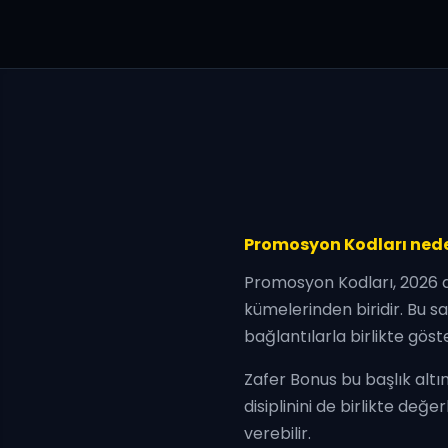
Promosyon Kodları ned
Promosyon Kodları, 2026 
kümelerinden biridir. Bu 
bağlantılarla birlikte göst
Zafer Bonus bu başlık altı
disiplinini de birlikte de
verebilir.