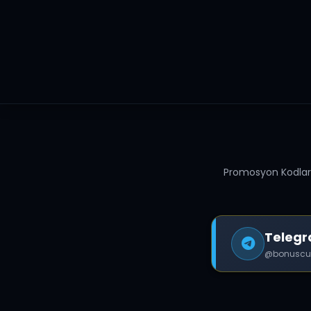
Promosyon Kodları
Telegr
@bonuscur