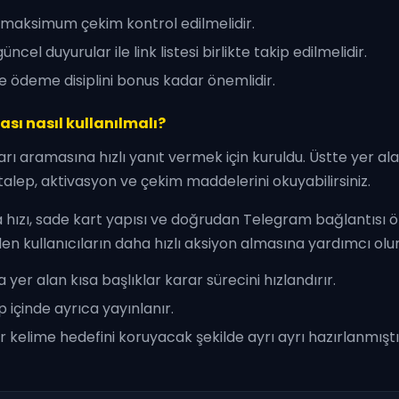
 maksimum çekim kontrol edilmelidir.
cel duyurular ile link listesi birlikte takip edilmelidir.
 ve ödeme disiplini bonus kadar önemlidir.
sı nasıl kullanılmalı?
ı aramasına hızlı yanıt vermek için kuruldu. Üstte yer ala
talep, aktivasyon ve çekim maddelerini okuyabilirsiniz.
yfa hızı, sade kart yapısı ve doğrudan Telegram bağlantısı 
en kullanıcıların daha hızlı aksiyon almasına yardımcı olur
yer alan kısa başlıklar karar sürecini hızlandırır.
p içinde ayrıca yayınlanır.
r kelime hedefini koruyacak şekilde ayrı ayrı hazırlanmıştı